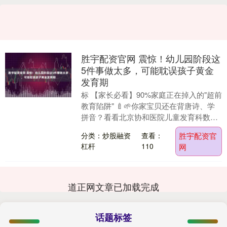
胜宇配资官网 震惊！幼儿园阶段这
5件事做太多，可能耽误孩子黄金
发育期
标 【家长必看】90%家庭正在掉入的"超前
教育陷阱" 🍼🌱你家宝贝还在背唐诗、学
拼音？看看北京协和医院儿童发育科数
据：4-6岁儿童因过早握笔导致手指变形案
分类：炒股融资
查看：
胜宇配资官
例，三....
杠杆
110
网
道正网文章已加载完成
话题标签