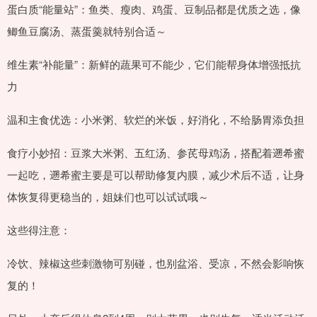
蛋白质“能量站”：鱼类、瘦肉、鸡蛋、豆制品都是优质之选，像
鲫鱼豆腐汤、蒸蛋羹就特别合适～
维生素“补能量”：新鲜的蔬果可不能少，它们能帮身体增强抵抗
力
温和主食优选：小米粥、软烂的米饭，好消化，不给肠胃添负担
食疗小妙招：豆浆大米粥、五红汤、参芪母鸡汤，搭配着遡希蜜
一起吃，遡希蜜主要是可以帮助修复内膜，减少术后不适，让身
体恢复得更稳当的，姐妹们也可以试试哦～
这些得注意：
冷饮、辣椒这些刺激物可别碰，也别盆浴、受凉，不然会影响恢
复的！