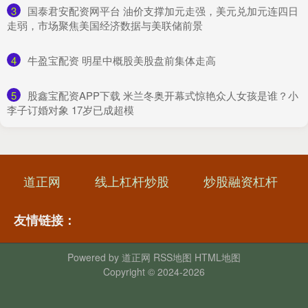
3
​国泰君安配资网平台 油价支撑加元走强，美元兑加元连四日
走弱，市场聚焦美国经济数据与美联储前景
4
​牛盈宝配资 明星中概股美股盘前集体走高
5
​股鑫宝配资APP下载 米兰冬奥开幕式惊艳众人女孩是谁？小
李子订婚对象 17岁已成超模
道正网
线上杠杆炒股
炒股融资杠杆
友情链接：
Powered by
道正网
RSS地图
HTML地图
Copyright
© 2024-2026