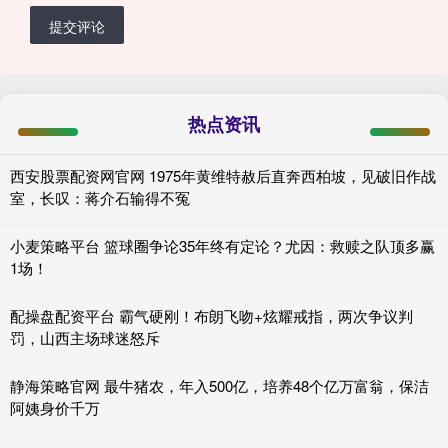
提交评论
热点资讯
西安股票配资网官网 1975年黄维特赦后直奔西柏坡，见破旧作战
室，长叹：蒋介石输得不冤
小麦策略平台 篮球圈争论35年终有定论？尤因：救赎之队顶多赢
1场！
配操盘配资平台 霸气硬刚！布朗飞吻+炫耀戒指，两次争议判
罚，山西主场球迷怒斥
静海策略官网 最牛猪农，年入500亿，培养48个亿万富翁，保洁
阿姨身价千万