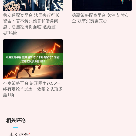
荣立通配资平台 法国央行行长
稳赢策略配资平台 关注支付安
警告：若不解决预算和债务问
全 双节消费更安心
题，法国经济将面临“逐渐窒
息”风险
小麦策略平台 篮球圈争论35年
终有定论？尤因：救赎之队顶多
赢1场！
相关评论
本文评分
*