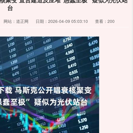
台
网站：道正网
日期：2026-04-09 05:03:10
查看：200