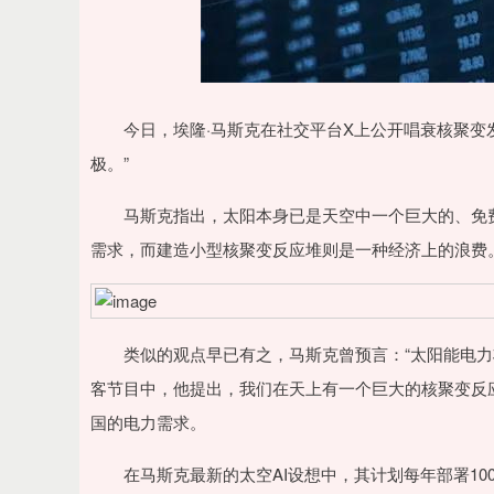
今日，埃隆·马斯克在社交平台X上公开唱衰核聚变发
极。”
马斯克指出，太阳本身已是天空中一个巨大的、免费
需求，而建造小型核聚变反应堆则是一种经济上的浪费
类似的观点早已有之，马斯克曾预言：“太阳能电力将
客节目中，他提出，我们在天上有一个巨大的核聚变反应
国的电力需求。
在马斯克最新的太空AI设想中，其计划每年部署100