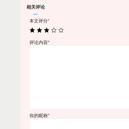
相关评论
本文评分
*
评论内容
*
你的昵称
*