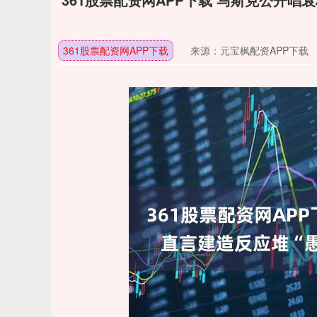
361股票配资网APP下载
来源：元宝枫配资APP下载