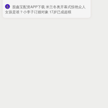
5
​股鑫宝配资APP下载 米兰冬奥开幕式惊艳众人
女孩是谁？小李子订婚对象 17岁已成超模