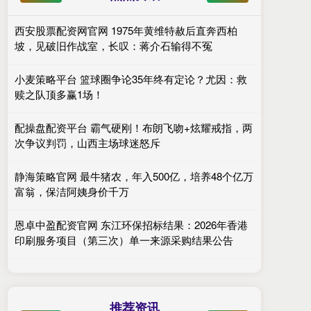
西安股票配资网官网 1975年黄维特赦后直奔西柏
坡，见破旧作战室，长叹：蒋介石输得不冤
小麦策略平台 篮球圈争论35年终有定论？尤因：救
赎之队顶多赢1场！
配操盘配资平台 霸气硬刚！布朗飞吻+炫耀戒指，两
次争议判罚，山西主场球迷怒斥
静海策略官网 最牛猪农，年入500亿，培养48个亿万
富翁，保洁阿姨身价千万
恩卓中盈配资官网 东江环保招标结果：2026年香港
印刷服务项目（第三次）单一来源采购结果公告
推荐资讯