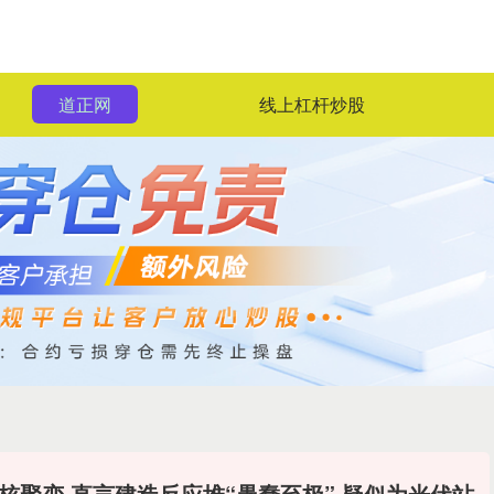
道正网
线上杠杆炒股
衰核聚变 直言建造反应堆“愚蠢至极” 疑似为光伏站